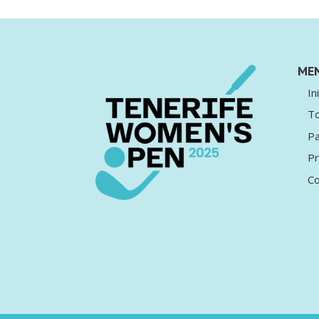
ME
In
T
Pa
P
Co